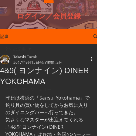
ログイン／会員登録
記事
全ての記事
Takashi Tazaki
全ての記事
2017年9月15日
読了時間: 2分
4&9( ヨンナイン) DINER
Double Roxer（ダブルロクサー）
YOKOHAMA
Route 66
インディアンジュエリー
昨日は横浜の「Sansui Yokohama」で
Harley-Davidson & Touring
釣り具の買い物をしてからお気に入り
Route 66 Association of Japan
のダイニングバーへ行ってきた。
Cook & Meal
気さくなマスターが出迎えてくれる
「4&9( ヨンナイン) DINER 
Daily Life
YOKOHAMA」は各地・各国のハーレー