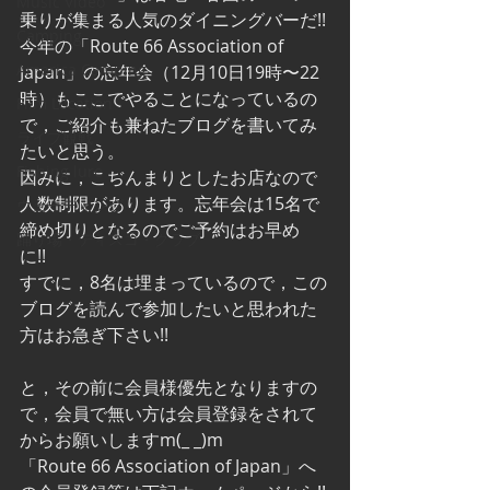
Music Video
乗りが集まる人気のダイニングバーだ!!
Camping
今年の「Route 66 Association of 
America Camping
Japan」の忘年会（12月10日19時〜22
時）もここでやることになっているの
Film Location
で，ご紹介も兼ねたブログを書いてみ
ライブ観戦
たいと思う。
Fishing lure
因みに，こぢんまりとしたお店なので
人数制限があります。忘年会は15名で
ウェーディング
締め切りとなるのでご予約はお早め
踊り場・ディスコ・クラブ
に!!　
すでに，8名は埋まっているので，この
ブログを読んで参加したいと思われた
方はお急ぎ下さい!!
と，その前に会員様優先となりますの
で，会員で無い方は会員登録をされて
からお願いしますm(_ _)m
「Route 66 Association of Japan」へ