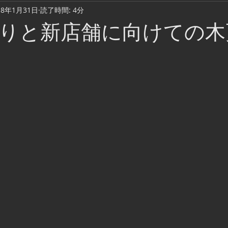
18年1月31日
読了時間: 4分
Cook & Meal
Daily Life
Music Video
Camping
りと新店舗に向けての木
Fishing lure
ウェーディング
踊り場・ディスコ・クラブ