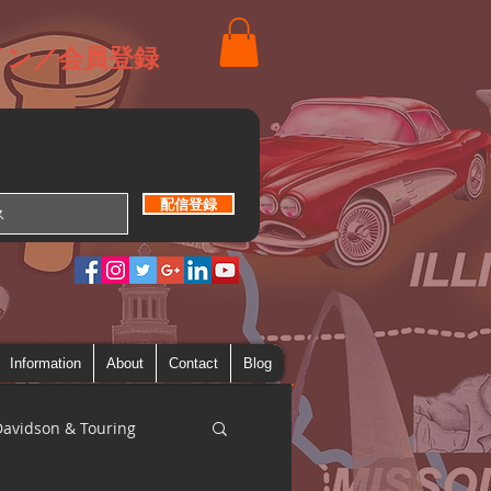
イン／会員登録
配信登録
Information
About
Contact
Blog
Davidson & Touring