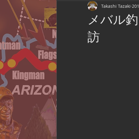
Takashi Tazaki
20
Route 66 Association of Japan
メバル釣
Film Location
ライブ観戦
訪