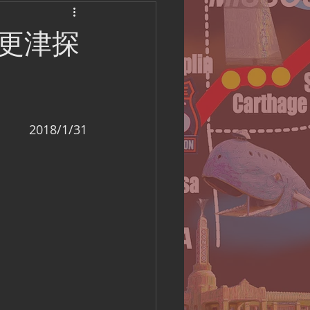
America Camping
更津探
2018/1/31