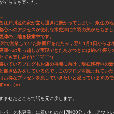
がてら立ち寄った。
…
る江戸川区の家が立ち退きに掛かってしまい，永住の地
都心へのアクセスが便利な木更津に白羽の矢がたちまし
更津の土地を検索中です。
新小岩で営業していた路面店をたたみ，翌年1月1日からは
更津への引っ越しが実現できたあかつきには約6年振り
ても楽しみだ(*⌒▽⌒*)
書いているブログもお店の再開に向け，現在移行中の新
と書き込みをしているので，このブログを読まれていた
はお得なプレゼンを流していきたいと思っていますので
(._.)m
すませたところで話を元に戻します。
トパーク木更津」に着いたのが17時30分，少しアウト