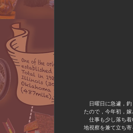
　日曜日に急遽，釣
たので，今年初，嫁
　仕事も少し落ち着
地視察を兼て立ち寄