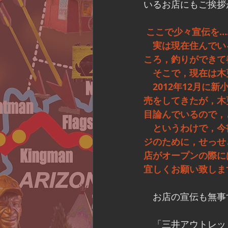
いるお店にもご挨拶
ここで少々宣伝を…
　実は現在住んでい
ころ，釣りができて
　そこで，現在は木
　2012年12月に
売をしてきたが，木
目論んでいるので，と
　というわけで，今
ジのために，せっせ
店がオープンの際に
宜しくお願い致しますm
　お店の宣伝も無事
　「三井アウトレッ