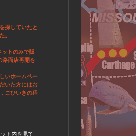
を探していたと
た。
ネットのみで販
の路面店再開を
しいホームペー
だいた方にはお
，ごひいきの程
レット内を見て