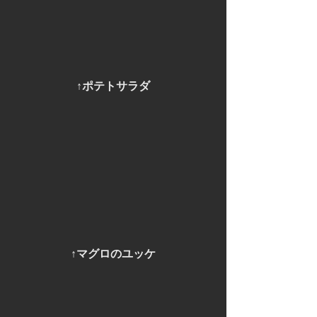
↑ポテトサラダ
↑マグロのユッケ