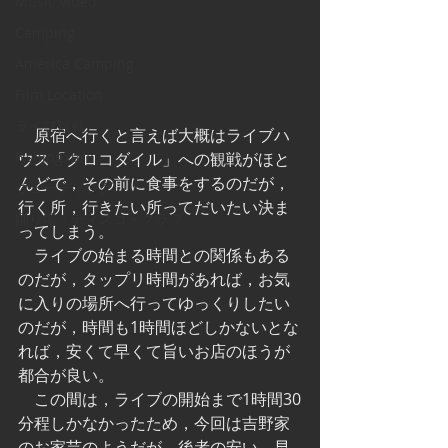
Music Video
Camping
America Camping
Film Location
ライブ観戦
　原宿へ行くと言えば大概はライブハ
Fishing lure
ウス「クロコダイル」への観戦がほと
んどで，その前に食事をするのだが，
ウェーディング
行く所，行きたい所ってだいたい決ま
踊り場・ディスコ・クラブ
ってしまう。
　ライブの始まる時間との関係もある
のだが，タップリ時間があれば，お気
に入りの場所へ行ってゆっくりしたい
のだが，時間も1時間ほどしかないとな
れば，安くて早くて旨いお店のほうが
都合が良い。
　この間は，ライブの開始まで1時間30
分程しかなかったため，今回は吉野家
のお家芸のようだが，後者の安い，早