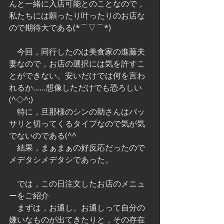
んと一緒に入店可能とのことなので，
私たちには願ったり叶ったりのお店な
ので期待大である(*⌒▽⌒*)
　今回，同行したのは美食家の進藤夫
妻なので，お店の選択には気を許すこ
とができない。安いだけでは何を言わ
れるか……想像しただけでも恐ろしい 
(^◇^;)
　特に，旦那様のシンの助さんはバッ
サリと切ってくるタイプなので気が気
でないのである(^^ゞ
　結果，まぁまぁの好反応だったので
メデタシメデタシであった。
　では，この日注文したお店のメニュ
ーをご紹介
　まずは，お通し。お通しって自分の
嫌いなものが出てきたりと，その存在