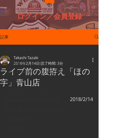
ログイン／会員登録
記事
全ての記事
Takashi Tazaki
全ての記事
2018年2月14日
読了時間: 3分
ライブ前の腹拵え「ほの
Double Roxer（ダブルロクサー）
字」青山店
Route 66
インディアンジュエリー
2018/2/14
Harley-Davidson & Touring
Route 66 Association of Japan
Cook & Meal
Daily Life