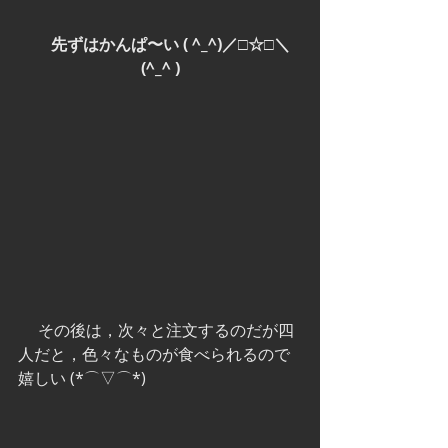
 　先ずはかんぱ〜い ( ^_^)／□☆□＼
(^_^ )
 　その後は，次々と注文するのだが四
人だと，色々なものが食べられるので
嬉しい (*⌒▽⌒*)