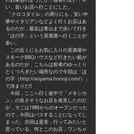
い，旨いお店へ行ことにした。
 「クロコダイル」の周りにも，安い中
華やイタリアンなどよく行くお店はあ
るのだが，最近は青山まで歩いて行き
「ほの字」という居酒屋へ行くことが
多い。
　この近くにもお気に入りの居酒屋や
スモークBBQハウスなど行きたい処が
あるのだが，こちらは前者のゆっくり
とくつろぎたい場所なので今回は「ほ
の字（http://aoyama.honoji.com/）」
で決まりだ!!
　今回，ここへ行く途中で「メキシカ
ン」の良さそうなお店を発見したのだ
が，そこは18時からのオープンだった
ので，今回はパスすることになってし
まった。次回は是非，行ってみたいと
思っている。何とこのお店，ワンちゃ