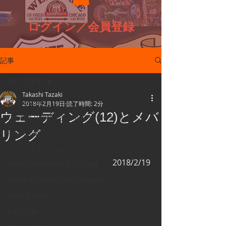
ログイン／会員登録
記事
全ての記事
Takashi Tazaki
全ての記事
2018年2月19日
読了時間: 2分
ウェーディング(12)とメバ
Double Roxer（ダブルロクサー）
リング
Route 66
インディアンジュエリー
2018/2/19 
Harley-Davidson & Touring
Route 66 Association of Japan
Cook & Meal
Daily Life