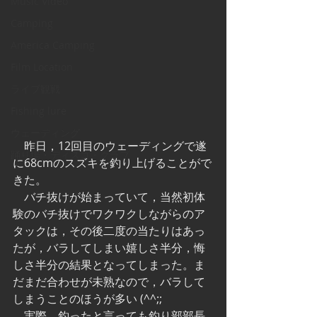
Music Video
Camping
America Camping
Film Location
ライブ観戦
Fishing lure
ウェーディング
　昨日，12回目のウェーディングで遂
踊り場・ディスコ・クラブ
に68cmのスズキを釣り上げることがで
きた。
　バチ抜けが始まっていて，当然初体
験のバチ抜けでワクワクしながらのア
タックは，その後二度の当たりはあっ
たが，バラしてしまい嬉しさ半分，悔
しさ半分の結果となってしまった。ま
だまだ合わせが未熟なので，バラして
しまうことのほうが多い (^^;;
　実際，釣ったと言っても釣り部部長