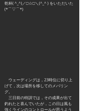
乾杯( ^_^)／□☆□＼(^_^ ) をいただいた
(*⌒▽⌒*)
　ウェーディングは，23時位に切り上
げて，次は場所を移してのメバリン
グ。
　三日前の特訓では，その成果が出て
釣れたと喜んでいたが，この日は風も
強くラインのコントロールが思うよう