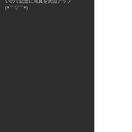
いので記念に写真を沢山アップ
(*⌒▽⌒*)