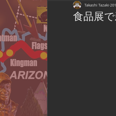
Takashi Tazaki
20
Route 66 Association of Japan
食品展で
Film Location
ライブ観戦