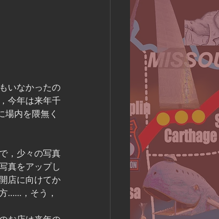
もいなかったの
，今年は来年千
に場内を隈無く
で，少々の写真
写真をアップし
開店に向けてか
方……，そう，