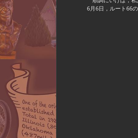
　順調にいけば，私
6月6日，ルート66