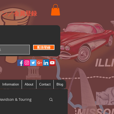
イン／会員登録
配信登録
Information
About
Contact
Blog
Davidson & Touring