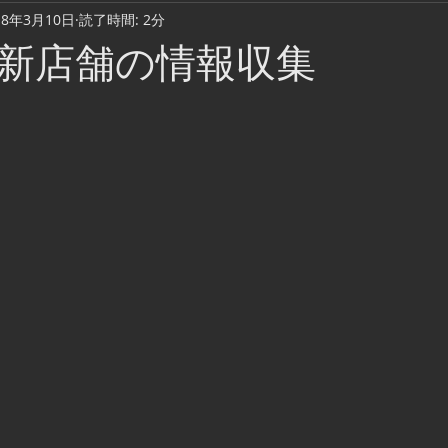
18年3月10日
読了時間: 2分
Cook & Meal
Daily Life
Music Video
Camping
新店舗の情報収集
Fishing lure
ウェーディング
踊り場・ディスコ・クラブ