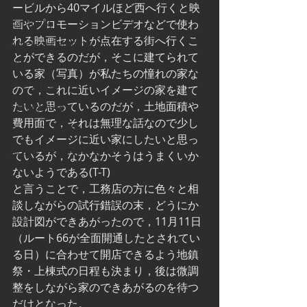
Music Video
ービルから40マイルほど西へ行くと映
Camping
画やプロモーションビデオなどで使わ
れる映画セットが点在する街へ行くこ
America Camping
とができるのだが，そこに建てられて
Film Location
いる家（写真）が私たちの憧れの家な
ライブ観戦
ので，これに近いイメージの家を建て
たいと思っているのだが，土地面積や
Fishing lure
費用面で，それは無理な話なので少し
ウェーディング
でもイメージに近い家にしたいと思っ
踊り場・ディスコ・クラブ
ているが，なかなかそうはうまくいか
ないようである(T-T)
と言うことで，工務店の方に色々と相
談しながらの試行錯誤の末，どうにか
設計図ができあがったので，11月11日
（ルート66が全面開通したとされてい
る日）に合わせて開店できるよう地鎮
祭・上棟式の日程も決まり，後は微調
整をしながら家のできあがるのを待つ
だけとなった。