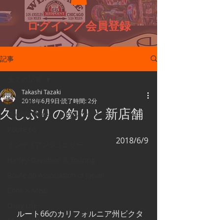
ログイン／会員登録
記事
全ての記事
Takashi Tazaki
全ての記事
2018年6月9日
読了時間: 2分
久しぶりの釣りと新店舗
Double Roxer（ダブルロクサー）
Route 66
2018/6/9
インディアンジュエリー
Harley-Davidson & Touring
Route 66 Association of Japan
Cook & Meal
Daily Life
　ルート66のカリフォルニア州ビクタ