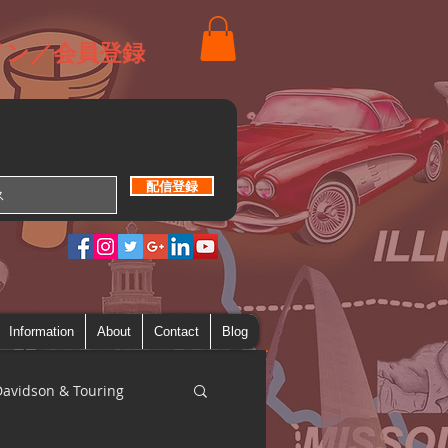
イン／会員登録
配信登録
Information
About
Contact
Blog
Davidson & Touring