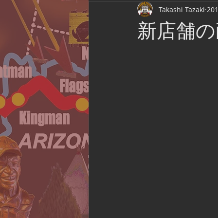
Takashi Tazaki
20
Route 66 Association of Japan
新店舗の
Film Location
ライブ観戦