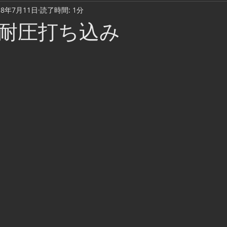
18年7月11日
読了時間: 1分
Cook & Meal
Daily Life
Music Video
Camping
耐圧打ち込み
Fishing lure
ウェーディング
踊り場・ディスコ・クラブ