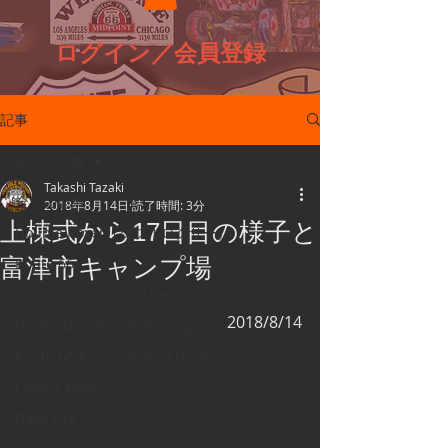
ログイン／会員登録
記事
全ての記事
Takashi Tazaki
全ての記事
2018年8月14日
読了時間: 3分
上棟式から17日目の様子と
Double Roxer（ダブルロクサー）
富津市キャンプ場
Route 66
インディアンジュエリー
2018/8/14
Harley-Davidson & Touring
Route 66 Association of Japan
Cook & Meal
Daily Life