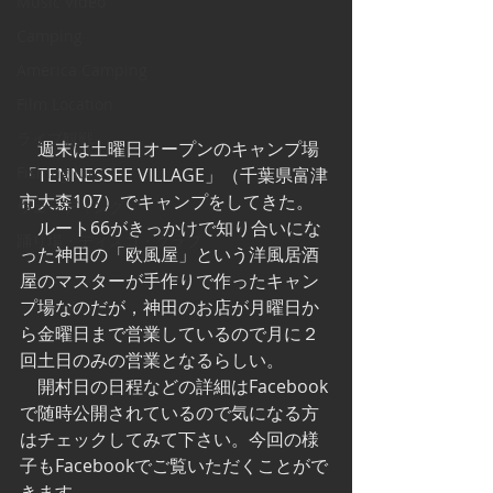
Music Video
Camping
America Camping
Film Location
ライブ観戦
　週末は土曜日オープンのキャンプ場
Fishing lure
「TENNESSEE VILLAGE」（千葉県富津
市大森107）でキャンプをしてきた。
ウェーディング
　ルート66がきっかけで知り合いにな
踊り場・ディスコ・クラブ
った神田の「欧風屋」という洋風居酒
屋のマスターが手作りで作ったキャン
プ場なのだが，神田のお店が月曜日か
ら金曜日まで営業しているので月に２
回土日のみの営業となるらしい。
　開村日の日程などの詳細はFacebook
で随時公開されているので気になる方
はチェックしてみて下さい。今回の様
子もFacebookでご覧いただくことがで
きます。