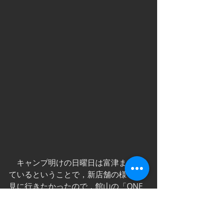
　キャンプ明けの日曜日は富津まで来
ているということで，新店舗の様子を
見に行きたかったので，館山の「ONE 
DROP」へお昼を食べに行く前に一旦木
更津まで戻り大工さんたちに飲物とフ