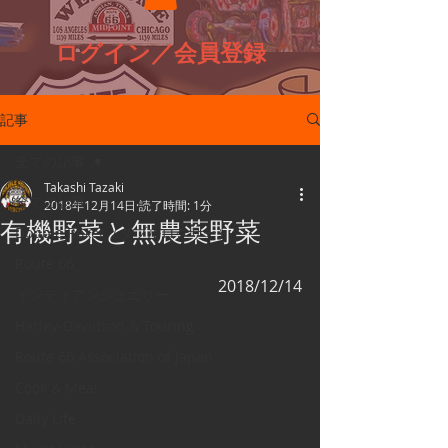
ログイン／会員登録
記事
全ての記事
Takashi Tazaki
全ての記事
2018年12月14日
読了時間: 1分
有機野菜と無農薬野菜
Double Roxer（ダブルロクサー）
Route 66
2018/12/14
インディアンジュエリー
Harley-Davidson & Touring
Route 66 Association of Japan
Cook & Meal
Daily Life