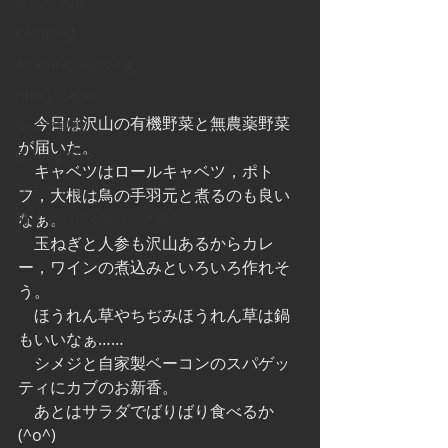
Music Video
Camping
America Camping
Film Location
　今日は沢山の有機野菜と無農薬野菜
ライブ観戦
が届いた。
Fishing lure
　キャベツはロールキャベツ，ポト
ウェーディング
フ，大根は鳥の手羽元と煮るのも良い
なぁ。
踊り場・ディスコ・クラブ
　玉ねぎと人参も沢山あるからカレ
ー，ワインの煮込みといろいろ作れそ
う。
　ほうれん草やちぢみほうれん草は鍋
もいいなぁ……
　シメジと自家製ベーコンのスパゲッ
ティにカブのお新香。
　あとはサラダでばりばり食べるか
(^o^)