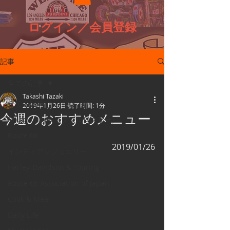
ログイン／会員登録
記事
全ての記事
Takashi Tazaki
全ての記事
2019年1月26日
読了時間: 1分
今週のおすすめメニュー
Double Roxer（ダブルロクサー）
Route 66
2019/01/26
インディアンジュエリー
Harley-Davidson & Touring
Route 66 Association of Japan
Cook & Meal
Daily Life