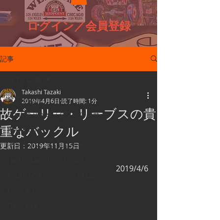
ログイン／会員登録
記事
全ての記事
Takashi Tazaki
全ての記事
2019年4月6日
読了時間: 1分
故ゲーリー・リーブスの貴
Double Roxer（ダブルロクサー）
重なバックル
Route 66
インディアンジュエリー
更新日：
2019年11月15日
Harley-Davidson & Touring
2019/4/6
Route 66 Association of Japan
Cook & Meal
Daily Life