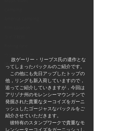
Music Video
Camping
America Camping
Film Location
ライブ観戦
Fishing lure
ウェーディング
 　故ゲーリー・リーブス氏の遺作とな
踊り場・ディスコ・クラブ
ってしまったバックルのご紹介です。
　この他にも先日アップしたトップの
他，リングも新入荷していますので，
追ってご紹介していきますが，今回は
アリゾナ州のモレンシーマウンテンで
発掘された貴重なターコイズをガーニ
ッシュしたゴージャスなバックルをご
紹介させていただきます。
　彼特有のスタンプワークで貴重なモ
レンシーターコイズをガーニッシュし