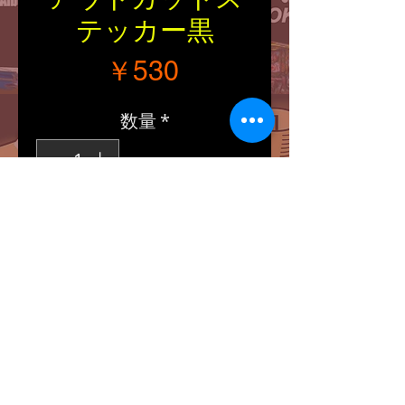
テッカー黒
価格
￥530
数量
*
カートに追加する
■Size：縦・横（約
86/87mm）
■ルート66サインをカット
アウトしたステッカーで
す。