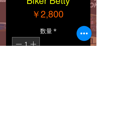
Biker Betty
価格
￥2,800
数量
*
カートに追加する
■Size：縦/横（約
500/1200mm）
■Explanation：
コットン100％のフリンジ
付きフロアマットです。