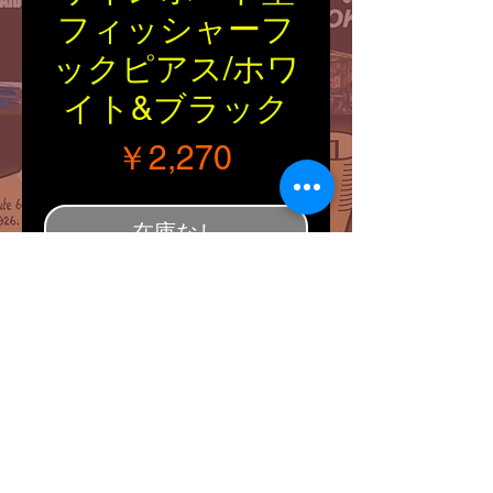
フィッシャーフ
ックピアス/ホワ
イト&ブラック
価格
￥2,270
在庫なし
■Size：トップの縦・横・
厚さ（約
15mm/10mm/1.5mm）
■Explanation：
両面同デザインのルート
66のサインボード型トッ