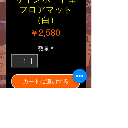
フロアマット
（白）
価格
￥2,580
数量
*
カートに追加する
■Size：縦/横（約
570/570mm）
■Explanation：
ルート66のサインボード