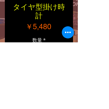
タイヤ型掛け時
計
価格
￥5,480
数量
*
カートに追加する
■Size：直径・厚さ（約
400/60mm）
■タイヤの形をしたアンテ
ィーク調掛け時計。