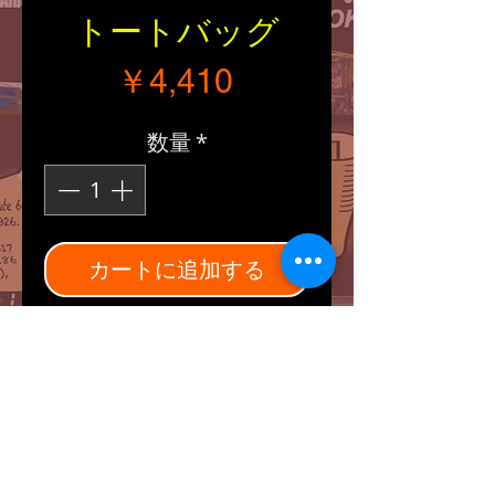
トートバッグ
価格
￥4,410
数量
*
カートに追加する
■Size：縦・横・幅（約
230/350/120mm）
■メインポケット:ファスナ
ー式
外側:正面ファスナー式ポ