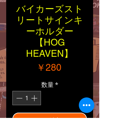
バイカーズスト
リートサインキ
ーホルダー
【HOG
HEAVEN】
価格
￥280
数量
*
カートに追加する