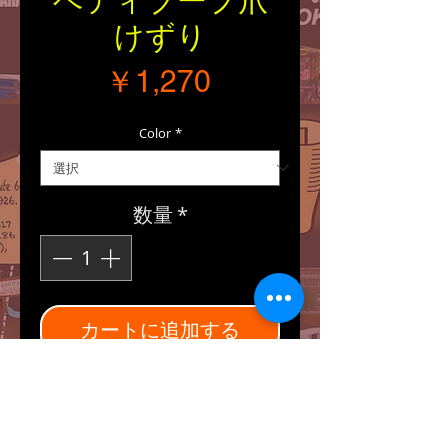
ベティブープ爪
けずり
価格
￥1,270
Color
*
数量
*
カートに追加する
■Material：本体・キャッ
プ：ABS樹脂