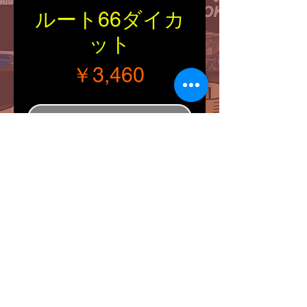
ルート66ダイカ
ット
価格
￥3,460
在庫なし
■Size：縦（バチカン除
く）・横（約
22/20.5mm）
■ネックレス付きのルート
66サインボードをダイカ
ットしたオシャレなトップ
です。