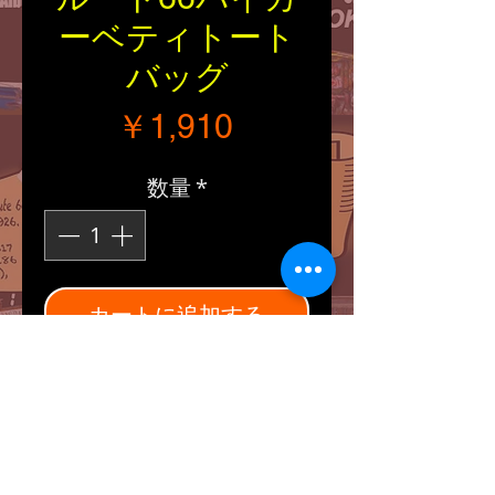
ーベティトート
バッグ
価格
￥1,910
数量
*
カートに追加する
■Size：縦/横/持ち手長さ
（約350/430/520mm）
■Explanation：
ルート66のロードサイン