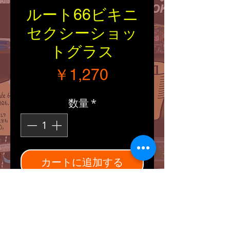
ルート66ビキニ
セクシーショッ
トグラス
価格
￥1,270
数量
*
カートに追加する
■Size：縦・円周（約
63/42mm）
■Explanation：