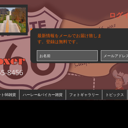
ログ
最新情報をメールでお届け致しま
す。登録は無料です。
oxer
-8456
ト66雑貨
ハーレー&バイカー雑貨
フォトギャラリー
トピックス