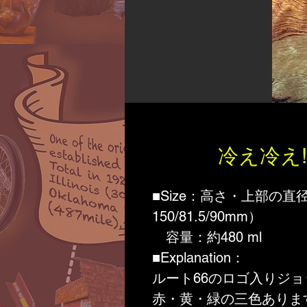
冷え冷え
■Size：高さ・上部の
150/81.5/90mm）
容量：約480 ml
■Explanation：
ルート66のロゴ入りジ
赤・黄・緑の三色ありま