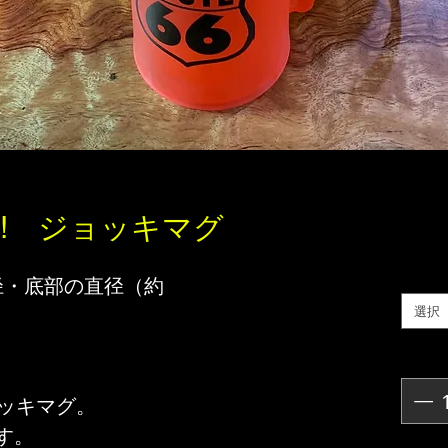
!! ジョッキマグ
直径・底部の直径（約
選択
ョッキマグ。
す。