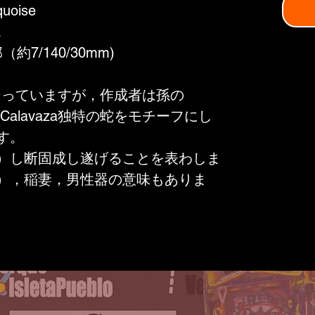
quoise
a
約7/140/30mm)
zaとなっていますが，作成者は孫の
ie Calavaza独特の蛇をモチーフにし
す。
）し断固成し遂げることを表わしま
），稲妻，男性器の意味もありま
Success（成功）・Safety（安
える）・ Shelter（護る）〕の効力
。12月の誕生石で「成功」の象徴と
の成功，旅の安全，さらに精神面で
をコントロールする力があるそうで