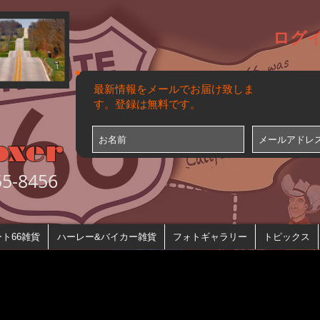
ログ
最新情報をメールでお届け致しま
す。登録は無料です。
oxer
-8456
ト66雑貨
ハーレー&バイカー雑貨
フォトギャラリー
トピックス