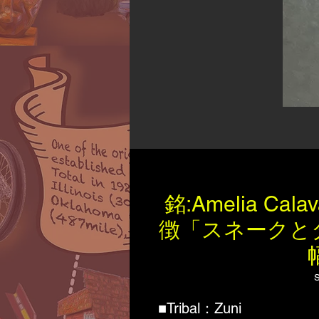
銘:Amelia Ca
徴「スネークと
■Tribal：Zuni