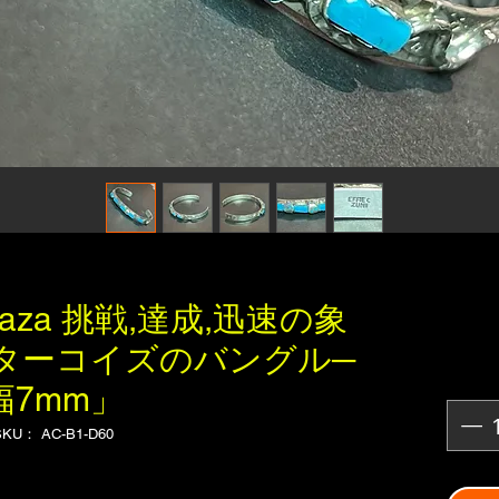
lavaza 挑戦,達成,迅速の象
ターコイズのバングル─
幅7mm」
SKU： AC-B1-D60