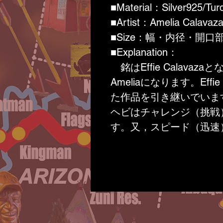
■Material：Silver925/Tur
■Artist：Amelia Calavaz
■Size：幅・内径・開口部（
■Explanation：
銘はEffie Calava
Ameliaになります。Eff
た作品を引き継いでいま
ヘビはチャレンジ（挑戦
す。又，スピード（迅速
す。
ターコイズには，「4S」〔
全）・Subdue（感情を抑
があると言われています
も言われています。仕事
は心 を落ち着かせ感情