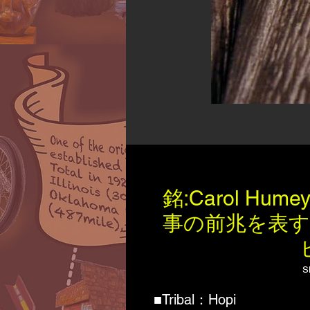
銘:Carol Hu
事の前兆を表
S
■Tribal：Hopi