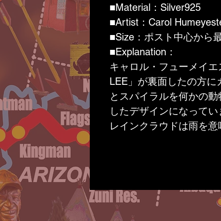
■
Material：Silver925
■
Artist：Carol Humeyes
■
Size：ポスト中心から
■
Explanation：
キャロル・フューメイエ
LEE」が裏面したの方
とスパイラルを何かの動
したデザインになってい
レインクラウドは雨を意
恵み，良いことのおこる
スパイラルは水，旋風（
な息吹を意味します。