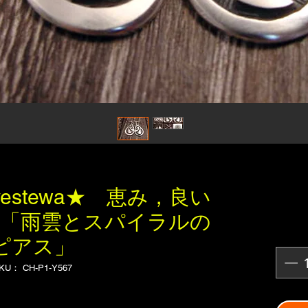
meyestewa★ 恵み，良い
す「雨雲とスパイラルの
ピアス」
KU： CH-P1-Y567