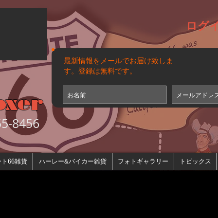
ログ
最新情報をメールでお届け致しま
す。登録は無料です。
oxer
-8456
ト66雑貨
ハーレー&バイカー雑貨
フォトギャラリー
トピックス