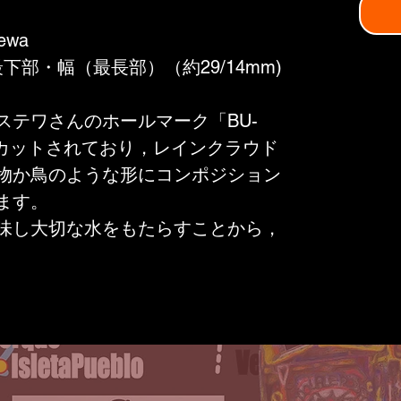
tewa
最下部・幅（最長部）（約29/14mm)
ステワさんのホールマーク「BU-
にカットされており，レインクラウド
物か鳥のような形にコンポジション
ます。
味し大切な水をもたらすことから，
兆しや見通しを表わします。
旋風により幸運を呼び込む），新た