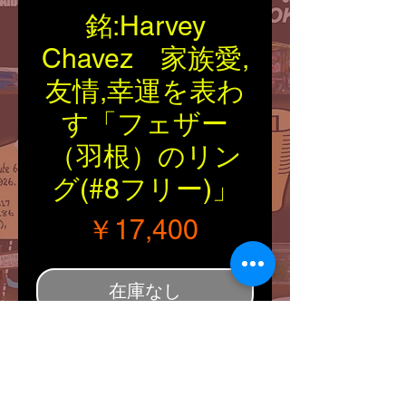
銘:Harvey
Chavez 家族愛,
友情,幸運を表わ
す「フェザー
（羽根）のリン
グ(#8フリー)」
価格
￥17,400
在庫なし
■Tribal：Santo Domingo
■
Material：Silver925
■
Artist：Harvey Chavez