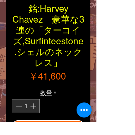
銘:Harvey
Chavez 豪華な3
連の「ターコイ
ズ,Surfinteestone
,シェルのネック
レス」
価格
￥41,600
数量
*
カートに追加する