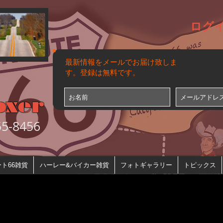
ログ
最新情報をメールでお届け致しま
す。登録は無料です。
oxer
-8456
ト66雑貨
ハーレー&バイカー雑貨
フォトギャラリー
トピックス