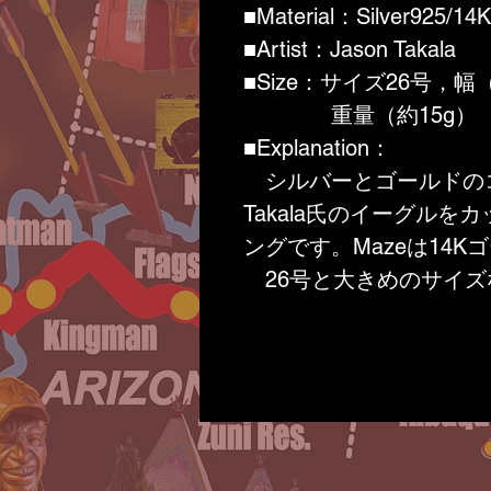
■
Material：Silver925
■
Artist：Jason Takala
■
Size：サイズ26号，幅（
重量（約15g）
■
Explanation：
シルバーとゴールドのコン
Takala氏のイーグル
ングです。Mazeは14K
26号と大きめのサイズ
立つこと間違い無しです!
Eagleは家族愛，友
羽根を手にしているとき
ばなりません。その意味
とにもなります。
Mazeは世界観を表わ