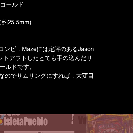
/14Kゴールド
約25.5mm)
ビ，Mazeには定評のあるJason
をカットアウトしたとても手の込んだリ
ゴールドです。
なのでサムリングにすれば，大変目
!
情，幸運を表わします。そして，鷲の
は，嘘偽りなく，真実を語らなけれ
で贈る相手に忠誠心を誓うというこ
します。マン・イン・メイズとも言