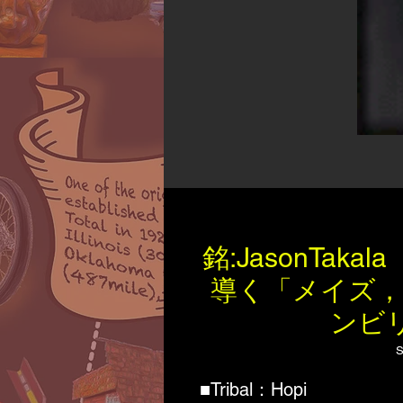
銘:JasonTa
導く「メイズ
ンビリ
S
■Tribal：Hopi