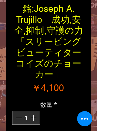
銘:Joseph A.
Trujillo 成功,安
全,抑制,守護の力
「スリーピング
ビューティター
コイズのチョー
カー」
価格
￥4,100
数量
*