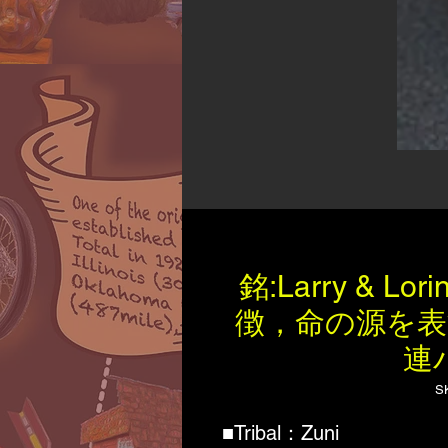
銘:Larry & Lo
徴，命の源を
連
S
■Tribal：Zuni