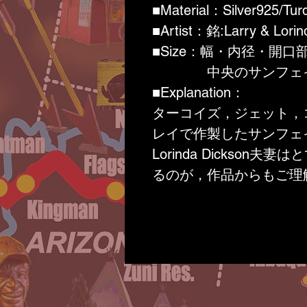
■Material：Silver925/Turq
■Artist：銘:Larry & Lorin
■Size：幅・内径・開口部（
中央のサンフェイス
■Explanation：
ターコイズ，ジェット，
レイで作製したサンフェイ
Lorinda Dickso
るのが，作品からもご理
Sunfaceは生命の源
和を表わします。