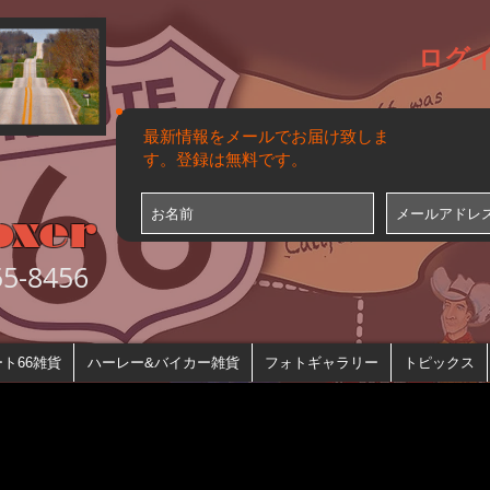
ログ
最新情報をメールでお届け致しま
す。登録は無料です。
oxer
-8456
ト66雑貨
ハーレー&バイカー雑貨
フォトギャラリー
トピックス