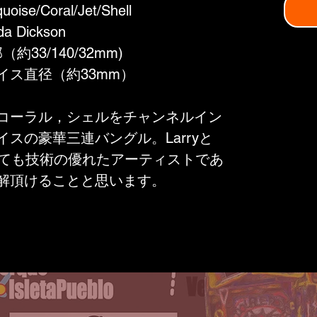
uoise/Coral/Jet/Shell
da Dickson
約33/140/32mm)
直径（約33mm）
コーラル，シェルをチャンネルイン
スの豪華三連バングル。Larryと
n夫妻はとても技術の優れたアーティストであ
解頂けることと思います。
・幸福・喜び・豊富・寿命・回復・平