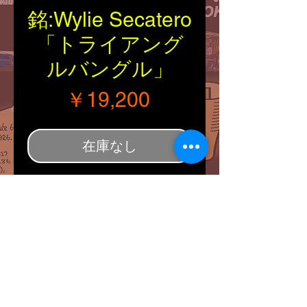
銘:Wylie Secatero
「トライアング
ルバングル」
価格
￥19,200
在庫なし
■Tribal：Navajo
■Material：Silver925
■Artist：Wylie Secatero
■Size：幅・内径・開口
部・厚さ（約6～
10/148/30/4mm)