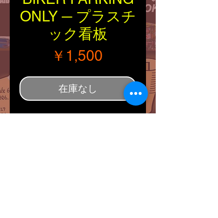
ONLY ─ プラスチ
ック看板
価格
￥1,500
在庫なし
■Material：プラスチック
■Size：縦/横（約
355/255mm）
■Explanation：
厚さ約1mmのヘビーオン
スなプラスティックを使用
し，軽量かつ丈夫な造りで