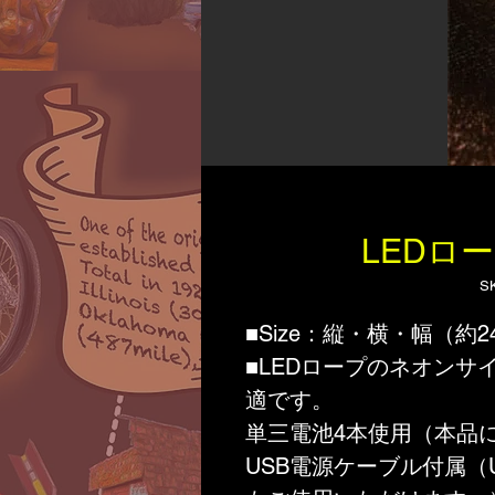
LEDロ
S
■Size：縦・横・幅（約24
■LEDロープのネオン
適です。
単三電池4本使用（本品
USB電源ケーブル付属（