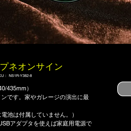
ープネオンサイン
KU： NS1R-Y382-8
0/435mm）
サインです。家やガレージの演出に最
に電池は付属していません。）
USBアダプタを使えば家庭用電源で