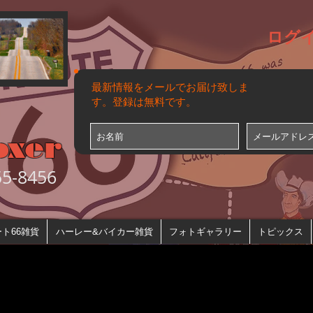
ログ
最新情報をメールでお届け致しま
す。登録は無料です。
oxer
-8456
ト66雑貨
ハーレー&バイカー雑貨
フォトギャラリー
トピックス