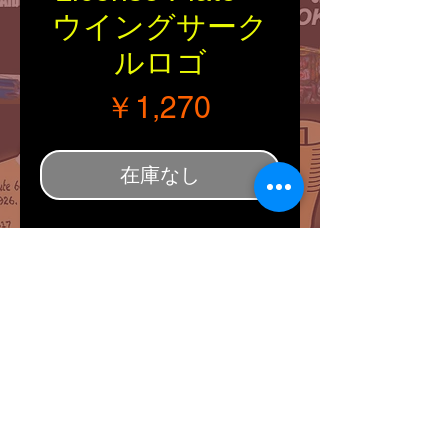
ウイングサーク
ルロゴ
価格
￥1,270
在庫なし
■Size：縦・横（約
305/153mm）
■Explanation：
アメリカのナンバープレー
トサイズにルート66サイ
ンと8州のサークルにウイ
ングをデザインしてスタン