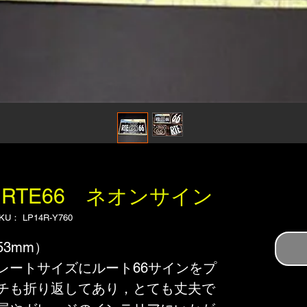
te ─ RTE66 ネオンサイン
KU： LP14R-Y760
53mm）
ートサイズにルート66サインをプ
チも折り返してあり，とても丈夫で