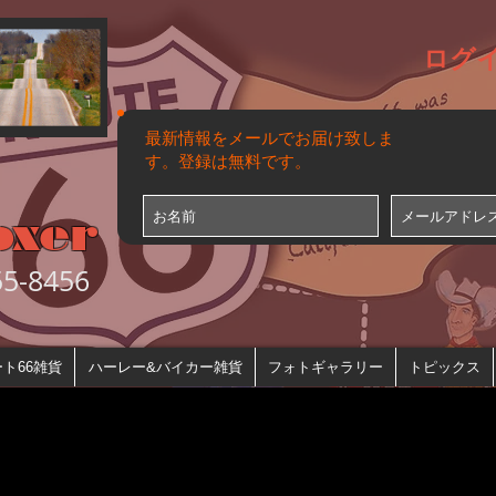
ログ
最新情報をメールでお届け致しま
す。登録は無料です。
oxer
-8456
ト66雑貨
ハーレー&バイカー雑貨
フォトギャラリー
トピックス