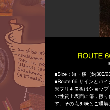
ROUTE
S
■Size：縦・横（約300/2
■Route 66 サインと
※ブリキ看板はショップ
の性質上表面に傷，擦り
す。その点を味とご理解