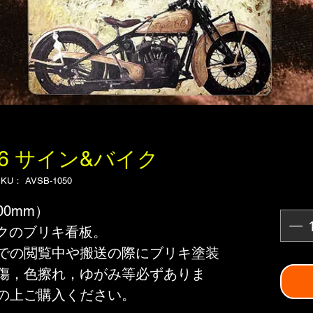
 66 サイン&バイク
KU： AVSB-1050
00mm）
バイクのブリキ看板。
での閲覧中や搬送の際にブリキ塗装
傷，色擦れ，ゆがみ等必ずありま
の上ご購入ください。