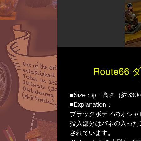
Route66
■Size：φ・高さ（約330/
■Explanation：
ブラックボディのオシャ
投入部分はバネの入った
されています。