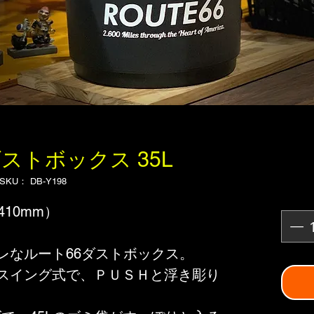
 ダストボックス 35L
SKU： DB-Y198
410mm）
レなルート66ダストボックス。
スイング式で、ＰＵＳＨと浮き彫り