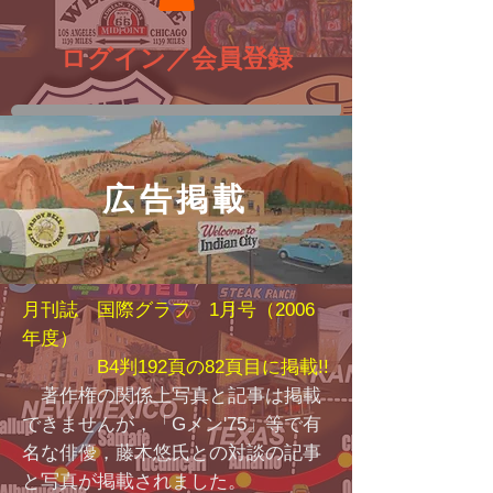
ログイン／会員登録
広告掲載
月刊誌 国際グラフ 1月号（2006
年度）
B4判192頁の82頁目に掲載!!
著作権の関係上写真と記事は掲載
できませんが，「Gメン'75」等で有
名な俳優，藤木悠氏との対談の記事
と写真が掲載されました。