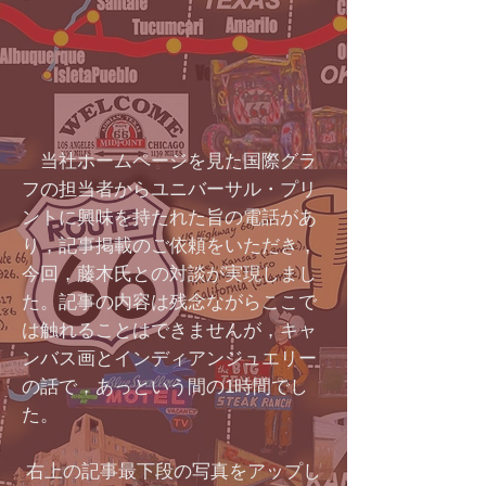
当社ホームページを見た国際グラ
フの担当者からユニバーサル・プリ
ントに興味を持たれた旨の電話があ
り，記事掲載のご依頼をいただき，
今回，藤木氏との対談が実現しまし
た。記事の内容は残念ながらここで
は触れることはできませんが，キャ
ンバス画とインディアンジュエリー
の話で，あっという間の1時間でし
た。
右上の記事最下段の写真をアップし