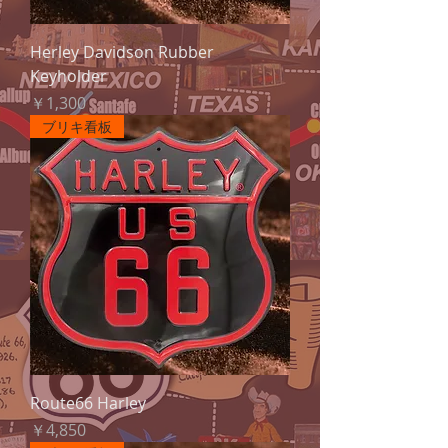
Herley Davidson Rubber
Keyholder
価格
￥1,300
ブリキ看板
Route66 Harley
価格
￥4,850