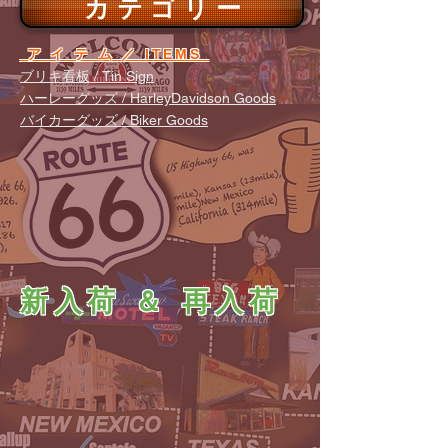
カ テ ゴ リ ー
ア イ テ ム ／ ITEMS
ブリキ看板 / Tin Sign
ハーレーグッズ / HarleyDavidson Goods
バイカーグッズ / Biker Goods
新入荷 ＆ 再入荷
新入荷 ＆ 再入荷