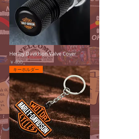
Herley Davidson Valve Cover
価格
￥400
キーホルダー