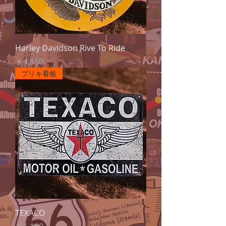
Harley Davidson Rive To Ride
価格
￥4,850
ブリキ看板
TEXACO
価格