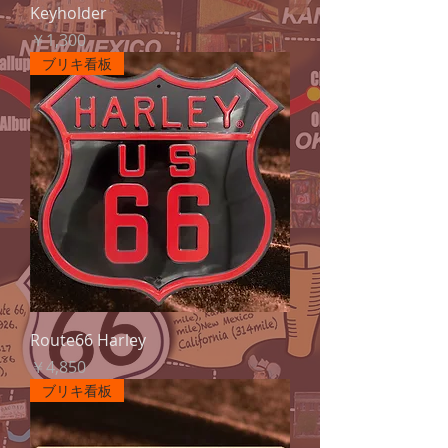
Keyholder
価格
￥1,300
ブリキ看板
Route66 Harley
価格
￥4,850
ブリキ看板