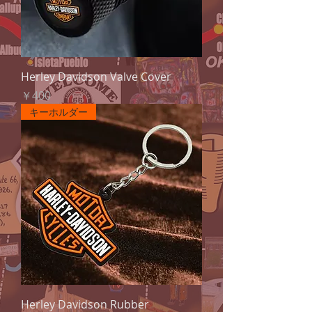
Herley Davidson Valve Cover
価格
￥400
キーホルダー
Herley Davidson Rubber