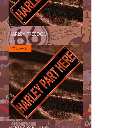
HARLEY FREEDOM
価格
￥1,100
プレート
HARLEY PART HERE