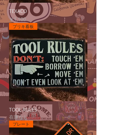
TEXACO
価格
￥1,100
ブリキ看板
TOOL RULES
在庫なし
プレート