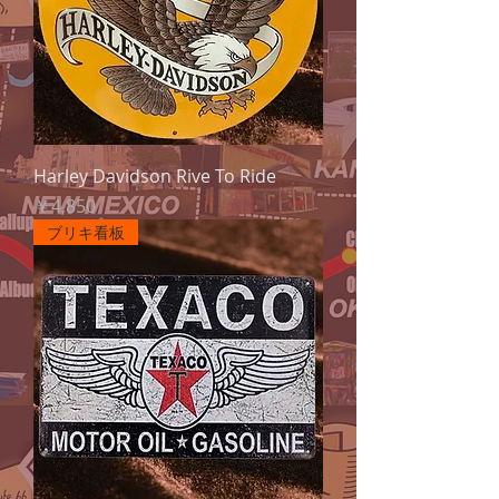
Harley Davidson Rive To Ride
価格
￥4,850
ブリキ看板