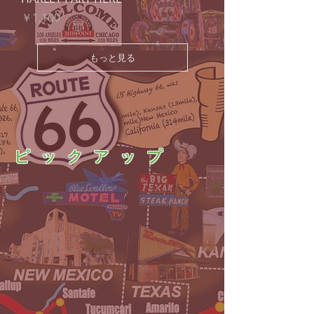
価格
￥1,100
もっと見る
ピ ッ ク ア ッ プ