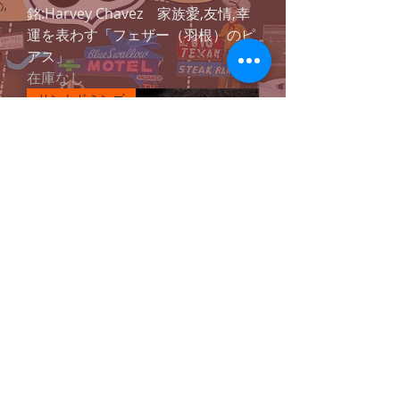
銘:Harvey Chavez 家族愛,友情,幸
運を表わす「フェザー（羽根）のピ
アス」
在庫なし
サントドミンゴ
銘:Harvey Chavez 「ターコイズと
レインクラウドカットのプレート付
レザーネックレス」