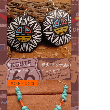
銘:M.Cheromiatt 稀少!!ラグナ族の
作品!!★「サンフェイスのピアス」
価格
￥12,100
サントドミンゴ