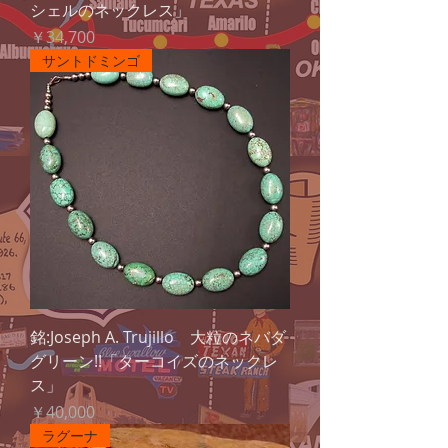
シェルのネックレス」
価格
￥34,700
サントドミンゴ
銘:Joseph A. Trujillo 大粒のネバダ
グリーン!!「ターコイズのネックレ
ス」
価格
￥40,000
ラグーナ