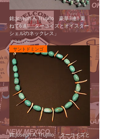
銘:Joseph A. Trujillo 豪華3連!! 重
ねて6連!!「ターコイズとオイスター
シェルのネックレス」
価格
￥34,700
サントドミンゴ
銘:Joseph A. Trujillo 「ターコイズと