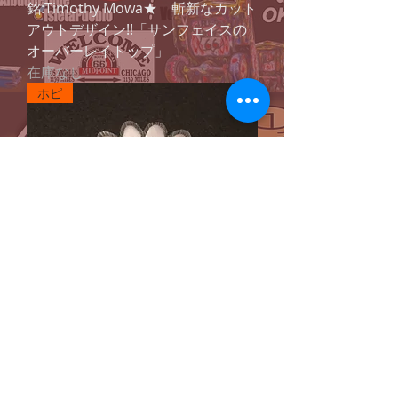
銘:Timothy Mowa★ 斬新なカット
アウトデザイン!!「サンフェイスの
オーバーレイトップ」
在庫なし
ホピ
銘:Timothy Mowa 幸福の象徴，命
の源を表す「サンフェイスをオーバ
ーレイしたトップ」