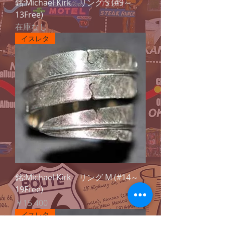
銘:Michael Kirk リング S (#9～
13Free)
在庫なし
イスレタ
銘:Michael Kirk リング M (#14～
19Free)
価格
￥15,400
イスレタ