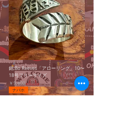
銘:Bo Reeves「アローリング」10〜
18号フリーサイズ
価格
￥9,400
ナバホ