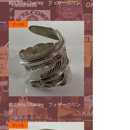
銘:Chris Charley フェザーのリン
グ
価格
￥6,400
ナバホ
銘:Chris Charley フェザーのリン
グ
在庫なし
ナバホ