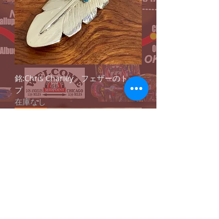
銘:Chris Charley フェザーのトッ
プ
在庫なし
ナバホ