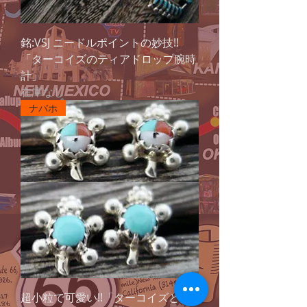
銘:VSJ ニードルポイントの妙技!!
「ターコイズのティアドロップ腕時
計」
在庫なし
ナバホ
超小粒で可愛い!!「ターコイズとサ