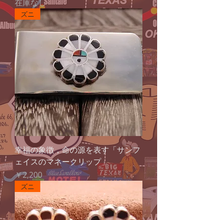
在庫なし
ズニ
幸福の象徴，命の源を表す「サンフ
ェイスのマネークリップ」
価格
￥2,200
ズニ