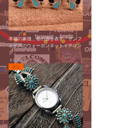
幸福の象徴，命の源を表す「サンフ
ェイスのウォーボンネットイアリン
グ」
価格
￥6,600
ズニ