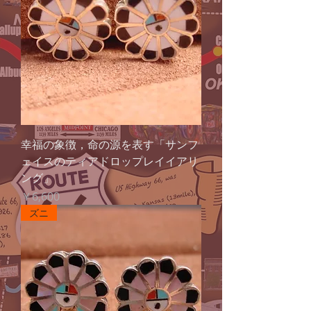
幸福の象徴，命の源を表す「サンフ
ェイスのティアドロップレイイアリ
ング」
価格
￥6,600
ズニ