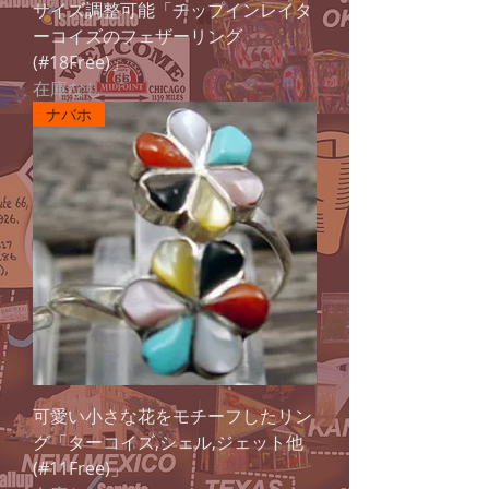
サイズ調整可能「チップインレイタ
ーコイズのフェザーリング
(#18Free)」
在庫なし
ナバホ
可愛い小さな花をモチーフしたリン
グ「ターコイズ,シェル,ジェット他
(#11Free)」