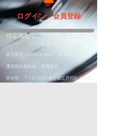
ログイン／会員登録
特定商取引に関する法律に基づ
く表示
販売業者：Double Roxer 田﨑隆史
運営統括責任者： 田﨑隆史
所在地： 〒133-0054 東京都江戸川区上篠崎
1-21-19
電話番号：03-6759-3693
商品代金以外の必要料金
・銀行振込でご購入の際の振込手数料。
・代金引換でご購入の際の代引手数料。
・送料。