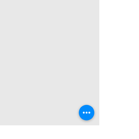
申し込みの有効期限
御注文日を含め5日間
不良品
商品到着日から７日間以内に生じました
初期不良に付きましては交換もしく修理にて
対応をいたします 。
販売数量
特に指定はございません（商品によって
設定あり）
引き渡し時期
基本的に、ご注文後の翌日～10日以内お
届け、予約品、入手困難品はメール等で入荷
日をお知らせし、入荷次第発送いたしま
す。
お支払方法
銀行振込・代引き・クレジット決済
お支払い期限
・銀行振込・コンビニ決済 購入の場合