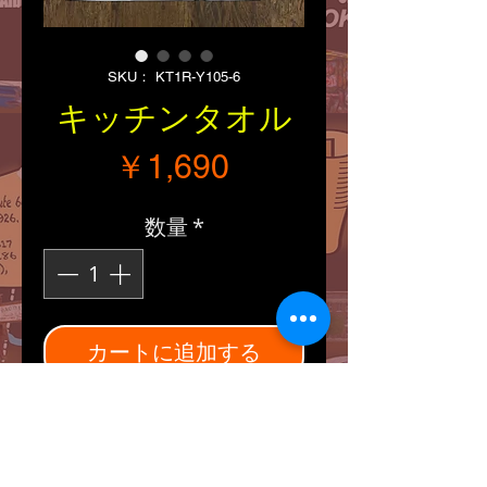
SKU： KT1R-Y105-6
キッチンタオル
価格
￥1,690
数量
*
カートに追加する
■Size：縦・横（約
690/455mm）
■ルート66関連のイラスト