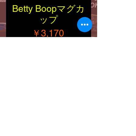
Betty Boopマグカ
ップ
価格
￥3,170
在庫なし
■Size：縦・円周（約
100/95mm）
■Explanation：
セラミック製 12oz
Betty Boopのマグカップ。