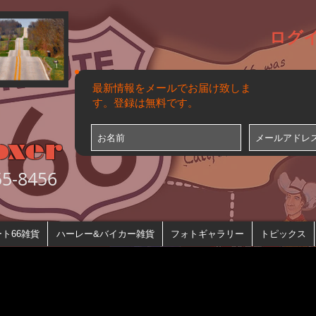
ログ
最新情報をメールでお届け致しま
す。登録は無料です。
oxer
-8456
ト66雑貨
ハーレー&バイカー雑貨
フォトギャラリー
トピックス