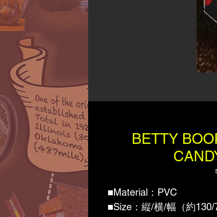
BETTY BO
CAND
■Material：PVC
■Size：縦/横/幅（約130/