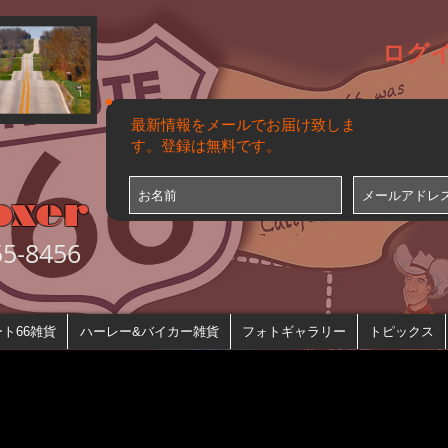
ログ
最新情報をメールでお届け致しま
す。登録は無料です。
oxer
-8456
ト66雑貨
ハーレー&バイカー雑貨
フォトギャラリー
トピックス