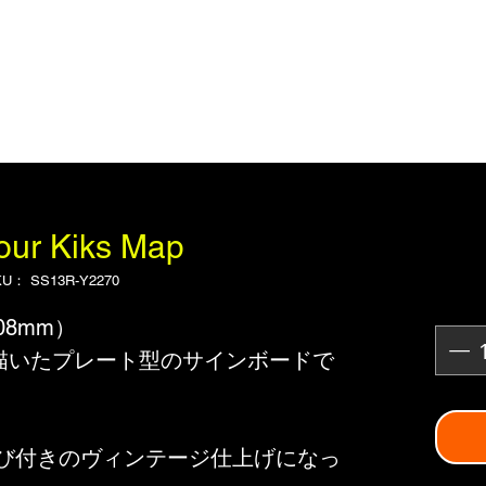
our Kiks Map
KU： SS13R-Y2270
08mm）
を描いたプレート型のサインボードで
び付きのヴィンテージ仕上げになっ