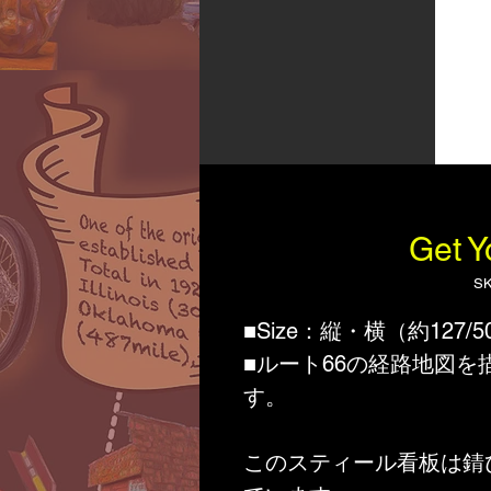
Get Y
S
■Size：縦・横（約127/5
■ルート66の経路地図
す。
このスティール看板は錆